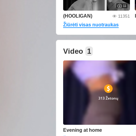
11
(HOOLIGAN)
11351
Žiūrėti visas nuotraukas
Video
1
313 Žetonų
Evening at home