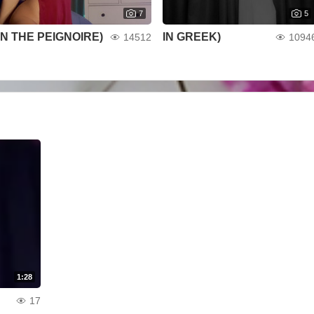
7
5
IN THE PEIGNOIRE)
IN GREEK)
14512
1094
1:28
17