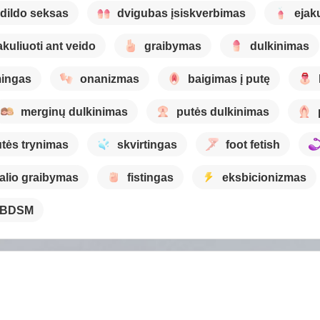
dildo seksas
dvigubas įsiskverbimas
ejaku
akuliuoti ant veido
graibymas
dulkinimas
mingas
onanizmas
baigimas į putę
merginų dulkinimas
putės dulkinimas
tės trynimas
skvirtingas
foot fetish
alio graibymas
fistingas
eksbicionizmas
BDSM