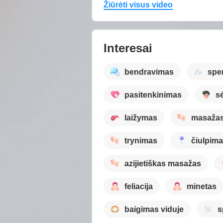
Žiūrėti visus video
Interesai
bendravimas
spe
pasitenkinimas
sė
laižymas
masaža
trynimas
čiulpim
azijietiškas masažas
feliacija
minetas
baigimas viduje
s