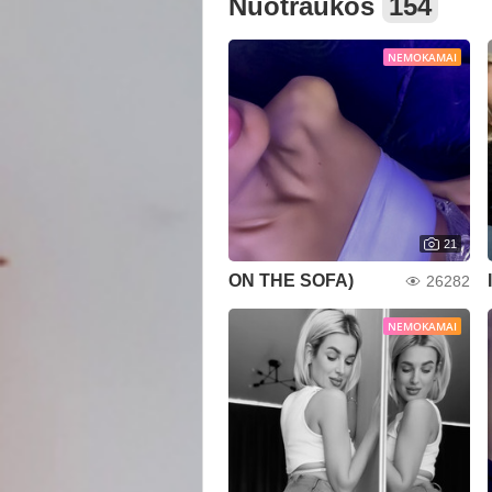
Nuotraukos
154
NEMOKAMAI
21
ON THE SOFA)
26282
NEMOKAMAI