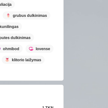
liacija
grubus dulkinimas
kunilingas
putes dulkinimas
ohmibod
lovense
klitorio laižymas
1 TKN