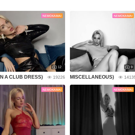
NEMOKAMAI
NEMOKAMAI
12
9
IN A CLUB DRESS)
MISCELLANEOUS)
19226
1413
NEMOKAMAI
NEMOKAMAI