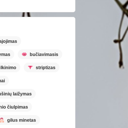
ajojimas
ymas
bučiavimasis
lkinimo
striptizas
mai
ušinių laižymas
nio čiulpimas
gilus minetas