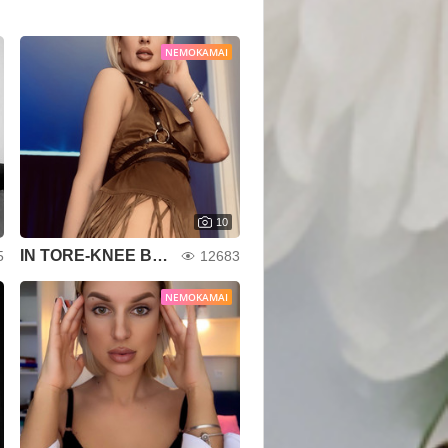
NEMOKAMAI
10
IN TORE-KNEE BOOTS)
5
12683
NEMOKAMAI