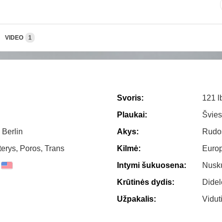
VIDEO
1
Svoris:
121 l
Plaukai:
Švie
 Berlin
Akys:
Rudo
terys, Poros, Trans
Kilmė:
Euro
Intymi šukuosena:
Nusk
Krūtinės dydis:
Didel
Užpakalis:
Vidut