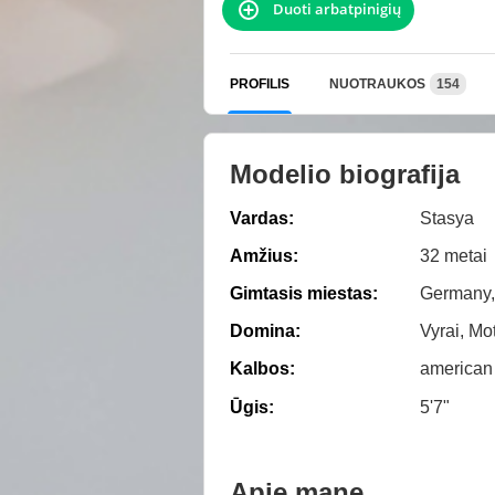
Duoti arbatpinigių
PROFILIS
NUOTRAUKOS
154
Modelio biografija
Vardas:
Stasya
Amžius:
32 metai
Gimtasis miestas:
Germany,
Domina:
Vyrai, Mo
Kalbos:
american
Ūgis:
5'7"
Apie mane