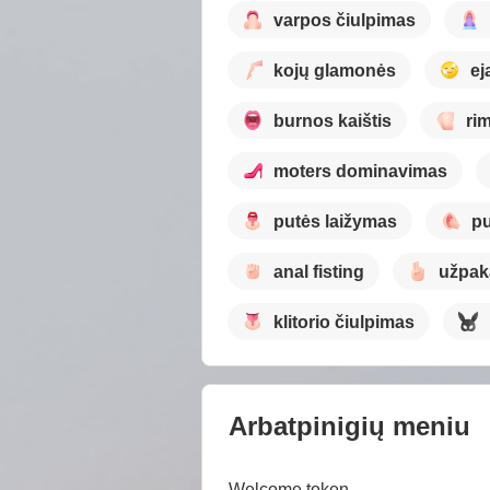
varpos čiulpimas
kojų glamonės
ej
burnos kaištis
ri
moters dominavimas
putės laižymas
pu
anal fisting
užpak
klitorio čiulpimas
Arbatpinigių meniu
Welcome token