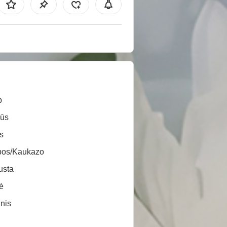
b
sūs
s
pos/Kaukazo
usta
ė
inis