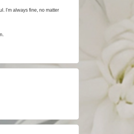
ul. I'm always fine, no matter
n.