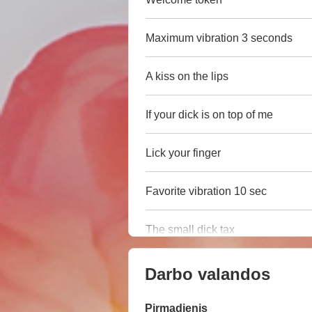
Maximum vibration 3 seconds
A kiss on the lips
If your dick is on top of me
Lick your finger
Favorite vibration 10 sec
The small dick tax
Darbo valandos
Pirmadienis