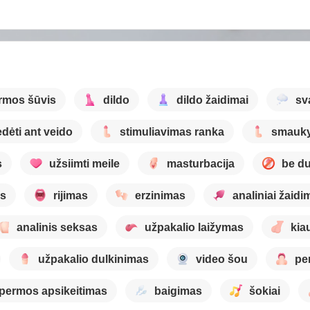
rmos šūvis
dildo
dildo žaidimai
sv
dėti ant veido
stimuliavimas ranka
smauk
s
užsiimti meile
masturbacija
be du
as
rijimas
erzinimas
analiniai žaidi
analinis seksas
užpakalio laižymas
kia
užpakalio dulkinimas
video šou
pe
permos apsikeitimas
baigimas
šokiai