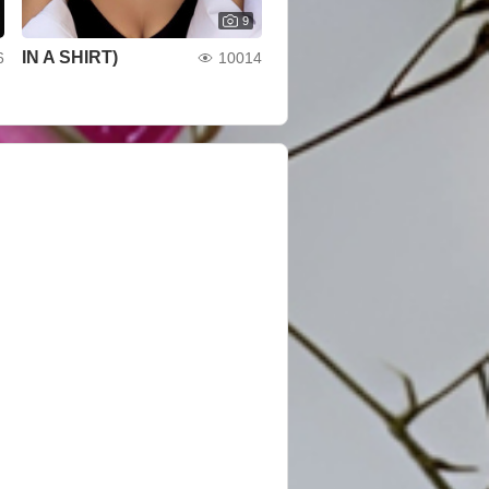
9
IN A SHIRT)
6
10014