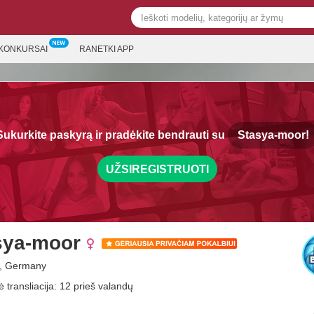
KONKURSAI
RANETKI APP
Sukurkite paskyrą ir pradėkite bendrauti su
Stasya-moor!
UŽSIREGISTRUOTI
sya-moor
i, Germany
 transliacija: 12 prieš valandų