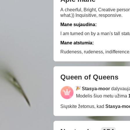
A cheerful, Bright, Creative person
what.)) Inquisitive, responsive.
Mane sujaudina:
I am turned on by a man's tall statu
Mane atstumia:
Rudeness, rudeness, indifference,
Queen of Queens
Stasya-moor
dalyvauj
Modelis šiuo metu užima
Siųskite žetonus, kad
Stasya-mo