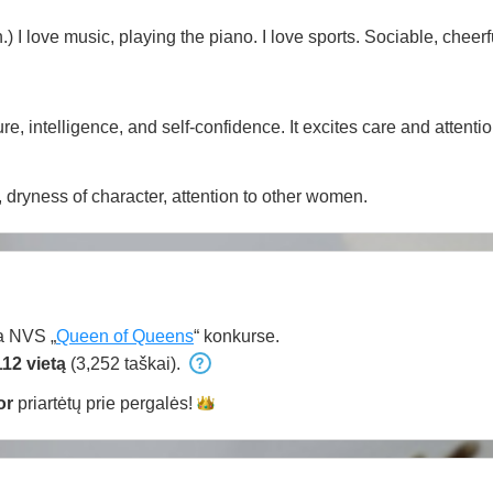
.) I love music, playing the piano. I love sports. Sociable, cheerf
re, intelligence, and self-confidence. It excites care and attentio
 dryness of character, attention to other women.
a NVS „
Queen of Queens
“ konkurse.
112 vietą
(3,252 taškai).
or
priartėtų prie
pergalės!