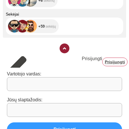
+6
sekimų
+59
Sekėjai
+59
sekėjų
Prisijungti
Prisijungti
Vartotojo vardas:
Jūsų slaptažodis: