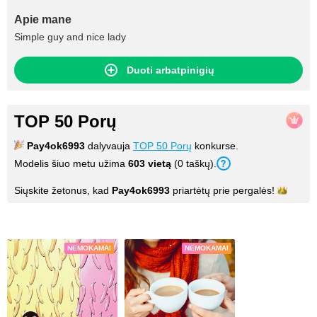
Apie mane
Simple guy and nice lady
Duoti arbatpinigių
TOP 50 Porų
Pay4ok6993
dalyvauja
TOP 50 Porų
konkurse.
Modelis šiuo metu užima
603 vietą
(0 taškų).
Siųskite žetonus, kad
Pay4ok6993
priartėtų prie
pergalės!
Nuotraukos
NEMOKAMAI
NEMOKAMAI