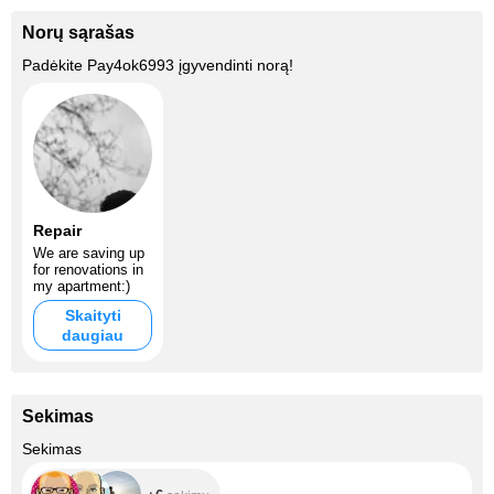
Norų sąrašas
Padėkite
Pay4ok6993
įgyvendinti norą!
Repair
We are saving up
for renovations in
my apartment:)
Skaityti
daugiau
Sekimas
+6
Sekimas