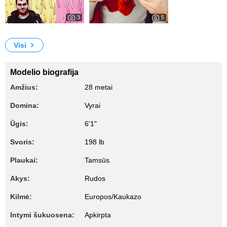
3
5
207
355
Panda
My Photos
Visi
Modelio biografija
Amžius:
28 metai
Domina:
Vyrai
Ūgis:
6'1"
Svoris:
198 lb
Plaukai:
Tamsūs
Akys:
Rudos
Kilmė:
Europos/Kaukazo
Intymi šukuosena:
Apkirpta