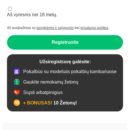
Aš vyresnis nei 18 metų.
Aš susipažinau su
taisyklėmis ir sąlygomis
bei
privatumo politika
.
Registruotis
Užsiregistravę galėsite:
Pokalbiai su modeliais pokalbių kambariuose
Gaukite nemokamų žetonų
Siųsti arbatpinigius
+ BONUSAS!
10 Žetonų!
Analas