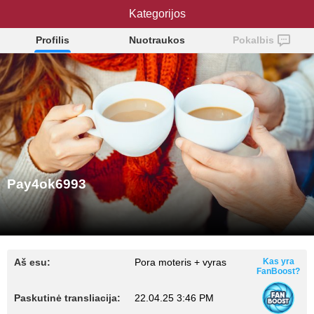
Pay4ok6993
Kategorijos
Profilis
Nuotraukos
Pokalbis
Pay4ok6993
Aš esu:
Pora moteris + vyras
Kas yra
FanBoost?
Paskutinė transliacija:
22.04.25 3:46 PM