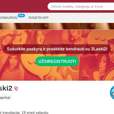
KONKURSAI
RANETKI APP
Sukurkite paskyrą ir pradėkite bendrauti su
2Laski2!
UŽSIREGISTRUOTI
ski2
apchat
 transliacija: 19 prieš valandų