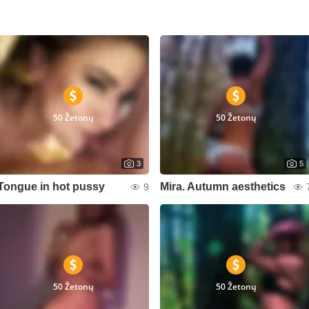
50 Žetonų
50 Žetonų
3
5
Tongue in hot pussy
Mira. Autumn aesthetics
9
50 Žetonų
50 Žetonų