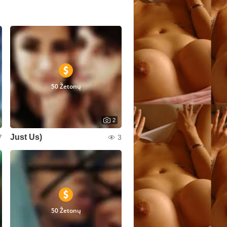
50 Žetonų
2
Just Us)
7
3
50 Žetonų