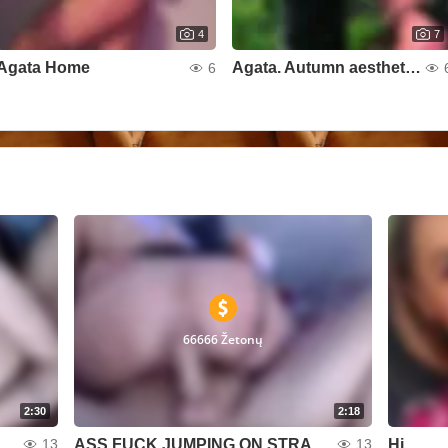
4
7
Agata Home
Agata. Autumn aesthetics
6
66666 Žetonų
2:30
2:18
ASS FUCK JUMPING ON STRAPON
Hi
13
13