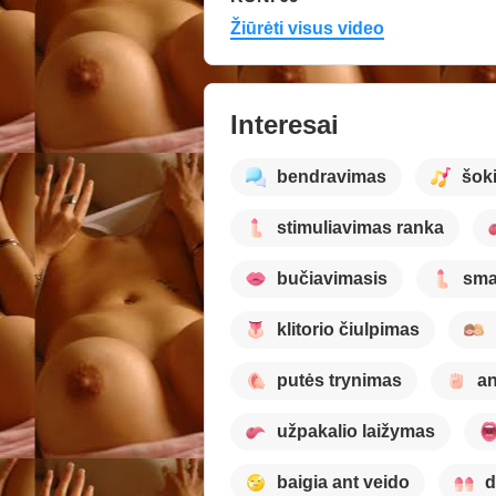
Žiūrėti visus video
Interesai
bendravimas
šoki
stimuliavimas ranka
bučiavimasis
sm
klitorio čiulpimas
putės trynimas
an
užpakalio laižymas
baigia ant veido
d