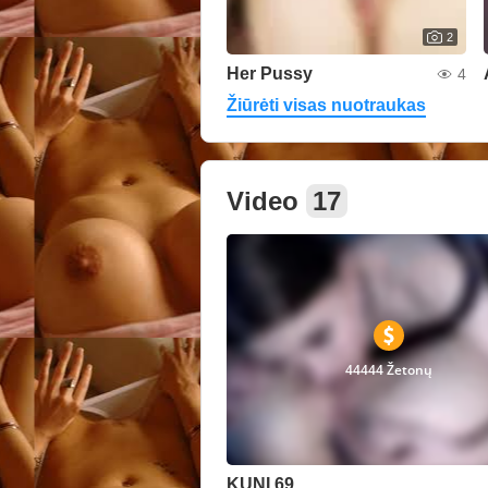
2
Her Pussy
4
Žiūrėti visas nuotraukas
Video
17
44444 Žetonų
KUNI 69