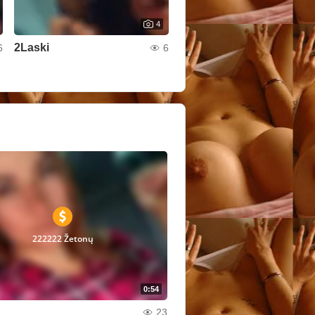
4
2Laski
6
6
222222 Žetonų
0:54
23