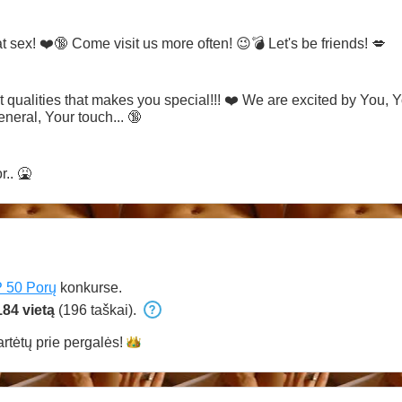
sex! ❤️🔞 Come visit us more often! 😉💣 Let's be friends! 💋
t qualities that makes you special!!! ❤️ We are excited by You, Y
eneral, Your touch... 🔞
.. 🤮
 50 Porų
konkurse.
184 vietą
(196 taškai).
artėtų prie
pergalės!