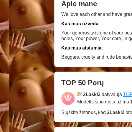
Apie mane
We love each other and have great 
Kas mus užveda:
Your generosity is one of your bes
holes, Your power, Your care, in g
Kas mus atstumia:
Beggars, cruelty and rude behavior
TOP 50 Porų
2Laski2
dalyvauja
TOP
Modelis šiuo metu užima
Siųskite žetonus, kad
2Laski2
pri