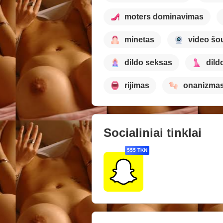
moters dominavimas
minetas
video šo
dildo seksas
dild
rijimas
onanizma
Socialiniai tinklai
555 TKN