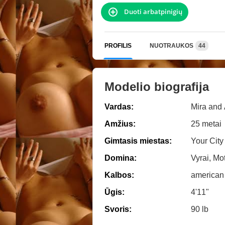
Duoti arbatpinigių
PROFILIS
NUOTRAUKOS
44
Modelio biografija
Vardas:
Mira and
Amžius:
25 metai
Gimtasis miestas:
Your City
Domina:
Vyrai, Mo
Kalbos:
american
Ūgis:
4'11"
Svoris:
90 lb