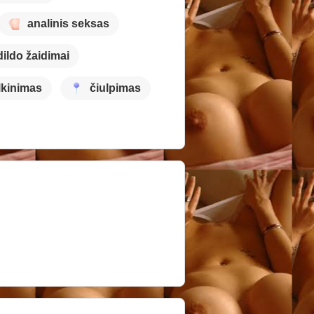
analinis seksas
dildo žaidimai
lkinimas
čiulpimas