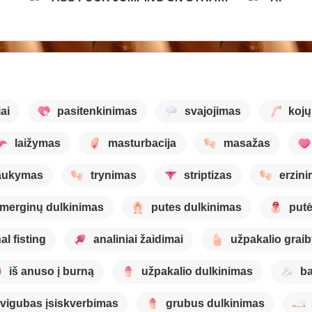
ai
pasitenkinimas
svajojimas
koj
laižymas
masturbacija
masažas
aukymas
trynimas
striptizas
erzin
merginų dulkinimas
putes dulkinimas
putė
al fisting
analiniai žaidimai
užpakalio grai
iš anuso į burną
užpakalio dulkinimas
b
vigubas įsiskverbimas
grubus dulkinimas