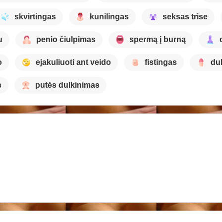
skvirtingas
kunilingas
seksas trise
u
penio čiulpimas
spermą į burną
o
ejakuliuoti ant veido
fistingas
du
s
putės dulkinimas