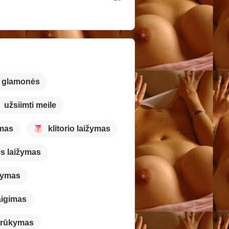
ų glamonės
užsiimti meile
imas
klitorio laižymas
s laižymas
bymas
aigimas
rūkymas