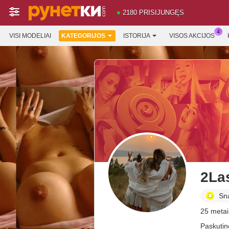
2180 PRISIJUNGĘS
VISI MODELIAI
KATEGORIJOS
ISTORIJA
VISOS AKCIJOS
2La
Sn
25 metai
Paskutinė