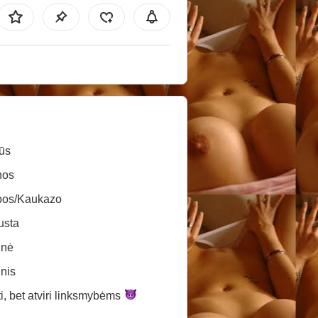
ūs
nos
pos/Kaukazo
usta
inė
inis
, bet atviri
linksmybėms