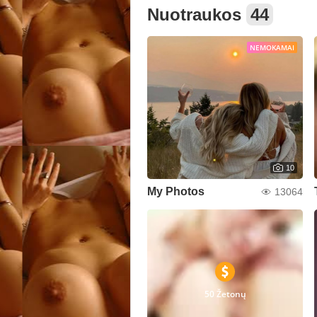
Nuotraukos
44
NEMOKAMAI
10
My Photos
13064
50 Žetonų