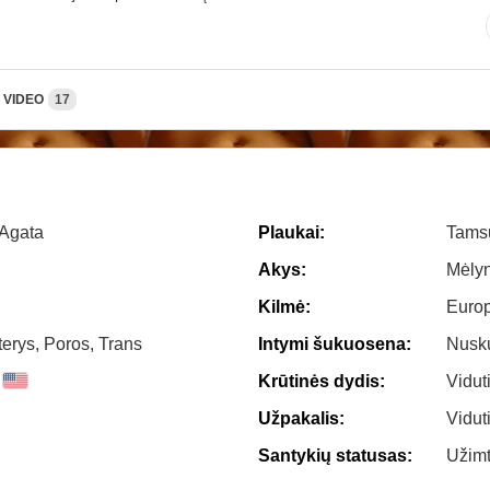
VIDEO
17
 Agata
Plaukai:
Tams
Akys:
Mėly
Kilmė:
Euro
terys, Poros, Trans
Intymi šukuosena:
Nusk
Krūtinės dydis:
Vidut
Užpakalis:
Vidut
Santykių statusas:
Užimti